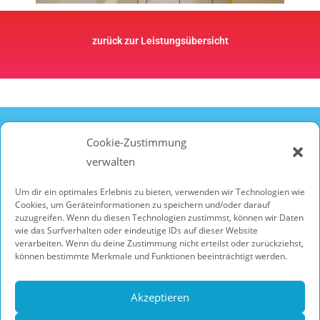
zurück zur Leistungsübersicht
Kontakt
Cookie-Zustimmung
TomClean Gebäudereinigung
verwalten
Schürenheck 7
Um dir ein optimales Erlebnis zu bieten, verwenden wir Technologien wie
45711 Datteln
Cookies, um Geräteinformationen zu speichern und/oder darauf
zuzugreifen. Wenn du diesen Technologien zustimmst, können wir Daten
wie das Surfverhalten oder eindeutige IDs auf dieser Website
Telefon: 02363 47 94 17
verarbeiten. Wenn du deine Zustimmung nicht erteilst oder zurückziehst,
können bestimmte Merkmale und Funktionen beeinträchtigt werden.
Mobil: 0178 2853 760
E-Mail: info@tomclean.de
Akzeptieren